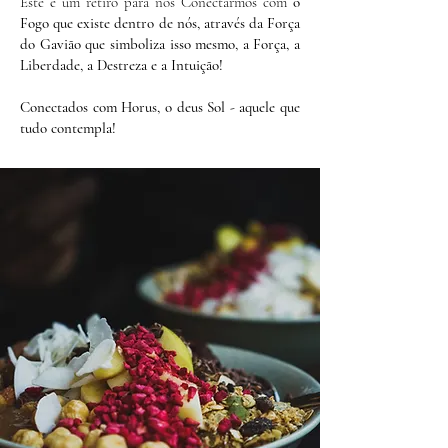
Este é um retiro para nos Conectarmos com
o
Fogo que existe dentro de nós, através da Força
do Gavião que simboliza isso mesmo, a Força, a
Liberdade, a Destreza e a Intuição!
Conectados com Horus, o deus Sol - aquele que
tudo contempla!