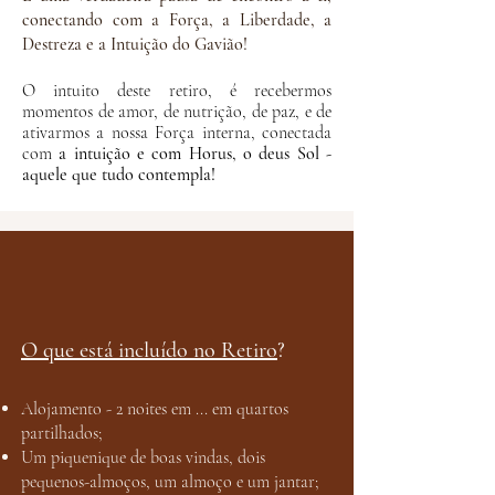
conectando com a Força, a Liberdade, a
Destreza e a Intuição do Gavião!
O intuito deste retiro, é recebermos
momentos de amor, de nutrição, de paz, e de
ativarmos a nossa Força interna, conectada
com
a intuição e com Horus, o deus Sol -
aquele
que tudo contempla!
O que está incluído no Retiro
?
Alojamento - 2 noites em ... em quartos
partilhados;
Um piquenique de boas vindas, dois
pequenos-almoços, um almoço e um jantar;